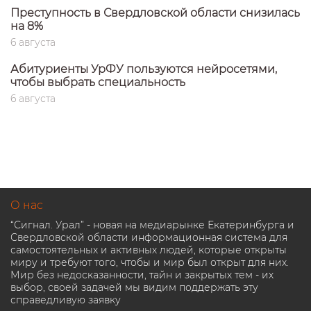
Преступность в Свердловской области снизилась
на 8%
6 августа
Абитуриенты УрФУ пользуются нейросетями,
чтобы выбрать специальность
6 августа
О нас
“Сигнал. Урал” - новая на медиарынке Екатеринбурга и
Свердловской области информационная система для
самостоятельных и активных людей, которые открыты
миру и требуют того, чтобы и мир был открыт для них.
Мир без недосказанности, тайн и закрытых тем - их
выбор, своей задачей мы видим поддержать эту
справедливую заявку