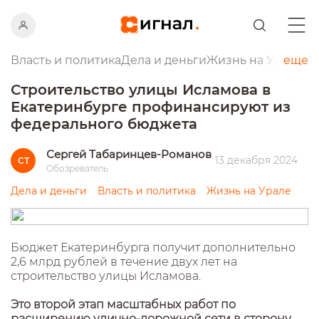
Власть и политика
Дела и деньги
Жизнь на Урале
еще
Пр
Строительство улицы Исламова в
Екатеринбурге профинансируют из
федерального бюджета
Сергей Табаринцев-Романов
13 декабря 2024
СТ
Обозреватель
Дела и деньги
Власть и политика
Жизнь на Урале
Бюджет Екатеринбурга получит дополнительно
2,6 млрд рублей в течение двух лет на
строительство улицы Исламова.
Это второй этап масштабных работ по
расширению улично-дорожной сети в сторону