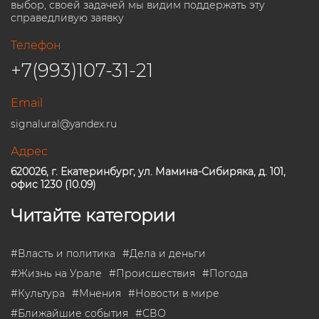
выбор, своей задачей мы видим поддержать эту
справедливую заявку
Телефон
+7(993)107-31-21
Email
signalural@yandex.ru
Адрес
620026, г. Екатеринбург, ул. Мамина-Сибиряка, д. 101,
офис 1230 (10.09)
Читайте категории
#
Власть и политика
#
Дела и деньги
#
Жизнь на Урале
#
Происшествия
#
Погода
#
Культура
#
Мнения
#
Новости в мире
#
Ближайшие события
#
СВО