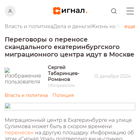
Власть и политика
Дела и деньги
Жизнь на Урале
еще
Пр
Переговоры о переносе
скандального екатеринбургского
миграционного центра идут в Москве
Сергей
Табаринцев-
13 декабря 2024
Романов
Обозреватель
Власть и политика
Полиция
Миграционный центр в Екатеринбурге на улице
Сулимова может быть в скором времени
перенесен
на другую площадку. Информацию об
этом «Сигнал Урал» подтвердил вице-спикер