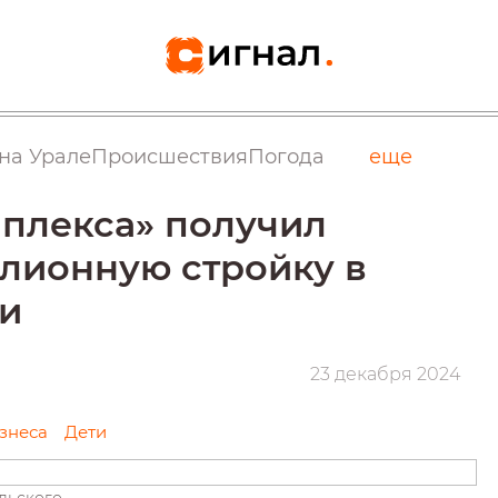
на Урале
Происшествия
Погода
еще
плекса» получил
лионную стройку в
ти
23 декабря 2024
знеса
Дети