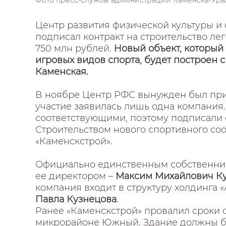
Фото пресс-службы администрации Каменска-Ура
Центр развития физической культуры и 
подписал контракт на строительство ле
750 млн рублей.
Новый объект, который 
игровых видов спорта, будет построен
Каменская.
В ноябре Центр РФС вынужден был при
участие заявилась лишь одна компания
соответствующими, поэтому подписали с
Строительством нового спортивного с
«Каменскстрой».
Официально единственным собственни
ее директором –
Максим Михайлович Ку
компания входит в структуру холдинга
Павла Кузнецова
.
Ранее «Каменскстрой» провалил сроки с
микрорайоне Южный. Здание должны бы