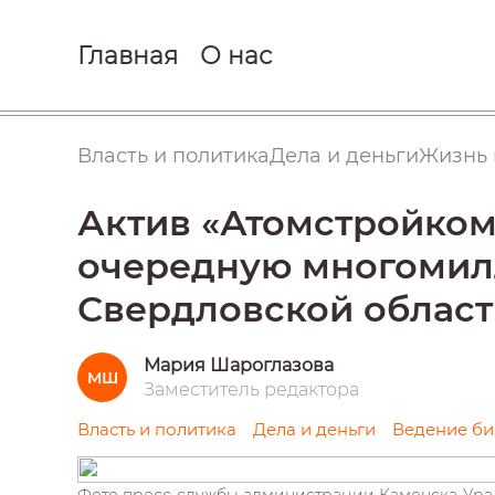
Главная
О нас
Власть и политика
Дела и деньги
Жизнь 
Актив «Атомстройком
очередную многомил
Свердловской облас
Мария Шароглазова
МШ
Заместитель редактора
Власть и политика
Дела и деньги
Ведение би