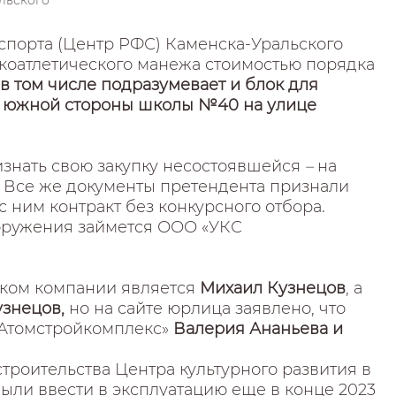
льского
спорта (Центр РФС) Каменска-Уральского
гкоатлетического манежа стоимостью порядка
в том числе подразумевает и блок для
 с южной стороны школы №40 на улице
знать свою закупку несостоявшейся
–
на
. Все же документы претендента признали
 ним контракт без конкурсного отбора.
ооружения займется ООО «УКС
ком компании является
Михаил Кузнецов
, а
знецов,
но на сайте юрлица заявлено, что
 «Атомстройкомплекс»
Валерия Ананьева и
троительства Центра культурного развития в
ли ввести в эксплуатацию еще в конце 2023