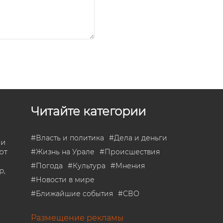
Читайте категории
#
Власть и политика
#
Дела и деньги
 и
ют
#
Жизнь на Урале
#
Происшествия
#
Погода
#
Культура
#
Мнения
р,
#
Новости в мире
#
Ближайшие события
#
СВО
Размещение рекламы