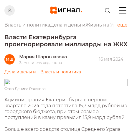
Власть и политика
Дела и деньги
Жизнь на Урале
еще
Пр
Власти Екатеринбурга
проигнорировали миллиарды на ЖКХ
Мария Шароглазова
16 мая 2024
МШ
Заместитель редактора
Дела и деньги
Власть и политика
Фото Дениса Рожнова
Администрация Екатеринбурга в первом
квартале 2024 года потратила 15,7 млрд рублей из
городского бюджета, при этом размер
поступлений в казну превысил 15,9 млрд рублей.
Больше всего средств столица Среднего Урала