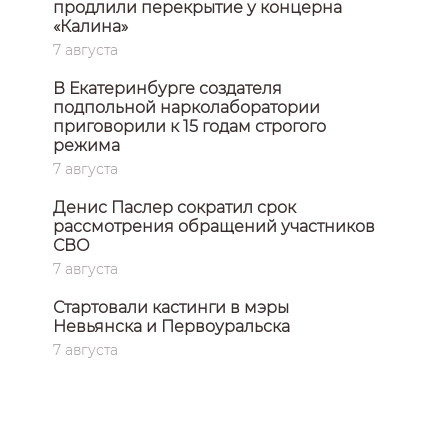
продлили перекрытие у концерна
«Калина»
7 августа
В Екатеринбурге создателя
подпольной нарколаборатории
приговорили к 15 годам строгого
режима
7 августа
Денис Паслер сократил срок
рассмотрения обращений участников
СВО
7 августа
Стартовали кастинги в мэры
Невьянска и Первоуральска
7 августа