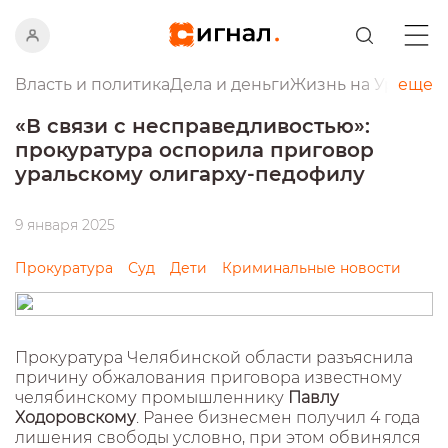
Власть и политика
Дела и деньги
Жизнь на Урале
еще
Пр
«В связи с несправедливостью»:
прокуратура оспорила приговор
уральскому олигарху-педофилу
9 января 2025
Прокуратура
Суд
Дети
Криминальные новости
Прокуратура Челябинской области разъяснила
причину обжалования приговора известному
челябинскому промышленнику
Павлу
Ходоровскому
. Ранее бизнесмен получил 4 года
лишения свободы условно, при этом обвинялся