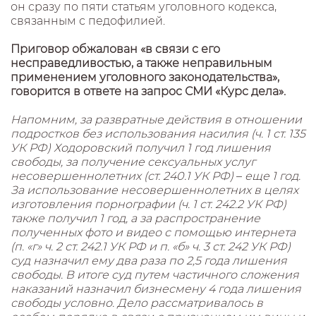
он сразу по пяти статьям уголовного кодекса,
связанным с педофилией.
Приговор обжалован «в связи с его
несправедливостью, а также неправильным
применением уголовного законодательства»,
говорится в ответе на запрос СМИ «Курс дела».
Напомним, за развратные действия в отношении
подростков без использования насилия (ч. 1 ст. 135
УК РФ) Ходоровский получил 1 год лишения
свободы, за получение сексуальных услуг
несовершеннолетних (ст. 240.1 УК РФ)
–
еще 1 год.
За использование несовершеннолетних в целях
изготовления порнографии (ч. 1 ст. 242.2 УК РФ)
также получил 1 год, а за распространение
полученных фото и видео с помощью интернета
(п. «г» ч. 2 ст. 242.1 УК РФ и п. «б» ч. 3 ст. 242 УК РФ)
суд назначил ему два раза по 2,5 года лишения
свободы. В итоге суд путем частичного сложения
наказаний назначил бизнесмену 4 года лишения
свободы условно. Дело рассматривалось в