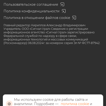
Пользовательское соглашение
Политика конфиденциальности
Политика в отношении файлов cookie
Главный редактор: Кириллов Александр Владимирович
Учредитель: ООО «Сигнал Урал» Сведения о регистрации:
информационное агентство «Сигнал Урал» зарегистрировано
Федеральной службой по надзору в сфере связи,
информационных технологий и массовых коммуникаций
(Роскомнадзор) 06.08.2024г. за номером: серия Эл № ФС77-87942.
Мы используем cookie для работы сайта и
🍪
аналитики. Подробнее —
политика cookie
и