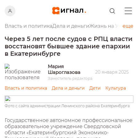
Власть и политика
Дела и деньги
Жизнь на Урале
еще
Пр
Через 5 лет после судов с РПЦ власти
восстановят бывшее здание епархии
в Екатеринбурге
Мария
Шароглазова
20 января 2025
Заместитель редактора
Власть и политика
Дела и деньги
Дети
Культура
Фото с сайта администрации Ленинского района Екатеринбурга
Государственное автономное профессиональное
образовательное учреждение Свердловской
области «Екатеринбургский Экономико-