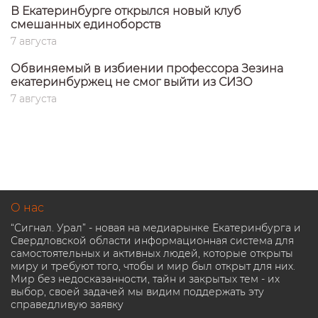
В Екатеринбурге открылся новый клуб
смешанных единоборств
7 августа
Обвиняемый в избиении профессора Зезина
екатеринбуржец не смог выйти из СИЗО
7 августа
О нас
“Сигнал. Урал” - новая на медиарынке Екатеринбурга и
Свердловской области информационная система для
самостоятельных и активных людей, которые открыты
миру и требуют того, чтобы и мир был открыт для них.
Мир без недосказанности, тайн и закрытых тем - их
выбор, своей задачей мы видим поддержать эту
справедливую заявку