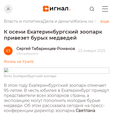
Власть и политика
Дела и деньги
Жизнь на Урале
еще
Пр
К осени Екатеринбургский зоопарк
привезет бурых медведей
Сергей Табаринцев-Романов
23 января 2025
СТ
Обозреватель
Жизнь на Урале
Фото: Екатеринбургский зоопарк
В этом году Екатеринбургский зоопарк отмечает
95-летие. В честь юбилея в Екатеринбург приедут
представители всех зоопарков страны, а
экспозицию могут пополнить молодые бурые
медведи. Об этом рассказала сегодня на пресс-
конференции директор зоопарка
Светлана