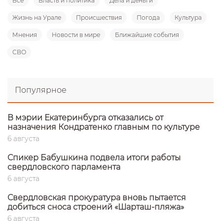
Все
Власть и политика
Дела и деньги
Жизнь на Урале
Происшествия
Погода
Культура
Мнения
Новости в мире
Ближайшие события
СВО
Популярное
В мэрии Екатеринбурга отказались от
назначения Кондратенко главным по культуре
6 августа
Спикер Бабушкина подвела итоги работы
свердловского парламента
6 августа
Свердловская прокуратура вновь пытается
добиться сноса строений «Шарташ-пляжа»
6 августа