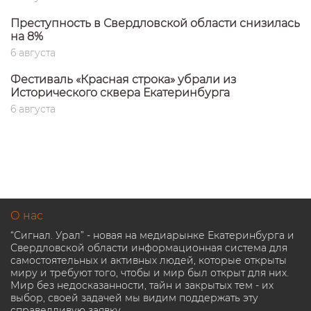
Преступность в Свердловской области снизилась
на 8%
6 августа
Фестиваль «Красная строка» убрали из
Исторического сквера Екатеринбурга
6 августа
О нас
“Сигнал. Урал” - новая на медиарынке Екатеринбурга и
Свердловской области информационная система для
самостоятельных и активных людей, которые открыты
миру и требуют того, чтобы и мир был открыт для них.
Мир без недосказанности, тайн и закрытых тем - их
выбор, своей задачей мы видим поддержать эту
справедливую заявку