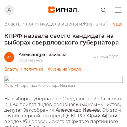
Власть и политика
Дела и деньги
Жизнь на Урале
еще
Пр
КПРФ назвала своего кандидата на
выборах свердловского губернатора
Александра Газизова
4 июня 2025
АГ
Обозреватель
Власть и политика
Жизнь на Урале
Фото: VK-страница Александра Ивачёва
На выборы губернатора Свердловской области от
КПРФ пойдёт лидер региональных коммунистов,
депутат Заксобрания
Александр Ивачёв.
Об этом
заявил первый зампред ЦК КПРФ
Юрий Афонин
в ходе Общероссийского открытого партийного