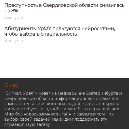
Преступность в Свердловской области снизилась
на 8%
6 августа
Абитуриенты УрФУ пользуются нейросетями,
чтобы выбрать специальность
6 августа
О нас
“Сигнал. Урал” - новая на медиарынке Екатеринбурга и
Свердловской области информационная система для
самостоятельных и активных людей, которые открыты
миру и требуют того, чтобы и мир был открыт для них.
Мир без недосказанности, тайн и закрытых тем - их
выбор, своей задачей мы видим поддержать эту
справедливую заявку