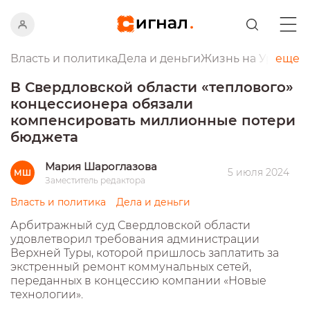
Власть и политика
Дела и деньги
Жизнь на Урале
еще
Пр
В Свердловской области «теплового»
концессионера обязали
компенсировать миллионные потери
бюджета
Мария Шароглазова
5 июля 2024
МШ
Заместитель редактора
Власть и политика
Дела и деньги
Арбитражный суд Свердловской области
удовлетворил требования администрации
Верхней Туры, которой пришлось заплатить за
экстренный ремонт коммунальных сетей,
переданных в концессию компании «Новые
технологии».