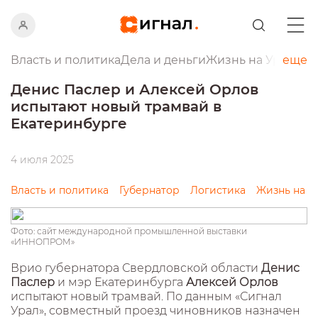
Власть и политика
Дела и деньги
Жизнь на Урале
еще
Пр
Денис Паслер и Алексей Орлов
испытают новый трамвай в
Екатеринбурге
4 июля 2025
Власть и политика
Губернатор
Логистика
Жизнь на У
Фото: сайт международной промышленной выставки
«ИННОПРОМ»
Врио губернатора Свердловской области
Денис
Паслер
и мэр Екатеринбурга
Алексей Орлов
испытают новый трамвай. По данным «Сигнал
Урал», совместный проезд чиновников назначен