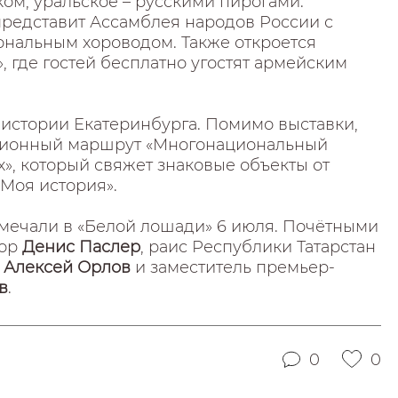
ком, уральское – русскими пирогами.
редставит Ассамблея народов России с
нальным хороводом. Также откроется
 где гостей бесплатно угостят армейским
истории Екатеринбурга. Помимо выставки,
рсионный маршрут «Многонациональный
х», который свяжет знаковые объекты от
 Моя история».
тмечали в «Белой лошади» 6 июля. Почётными
тор
Денис Паслер
, раис Республики Татарстан
а
Алексей Орлов
и заместитель премьер-
в
.
0
0