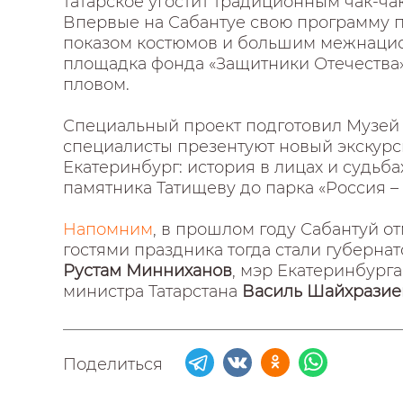
татарское угостит традиционным чак-ча
Впервые на Сабантуе свою программу п
показом костюмов и большим межнацио
площадка фонда «Защитники Отечества»,
пловом.
Специальный проект подготовил Музей 
специалисты презентуют новый экску
Екатеринбург: история в лицах и судьба
памятника Татищеву до парка «Россия –
Напомним
, в прошлом году Сабантуй о
гостями праздника тогда стали губерна
Рустам Минниханов
, мэр Екатеринбург
министра Татарстана
Василь Шайхразие
Поделиться