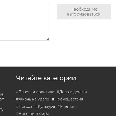
Необходимо
авторизоваться
Читайте категории
#
Власть и политика
#
Дела и деньги
 и
ют
#
Жизнь на Урале
#
Происшествия
#
Погода
#
Культура
#
Мнения
р,
#
Новости в мире