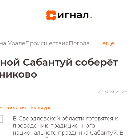
на Урале
Происшествия
Погода
еще
ной Сабантуй соберёт
дниково
27 мая 2026
е события
Культура
В Свердловской области готовятся к
проведению традиционного
национального праздника Сабантуй. В