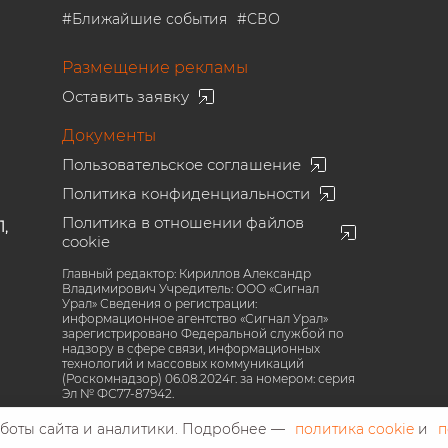
#
Ближайшие события
#
СВО
Размещение рекламы
Оставить заявку
Документы
Пользовательское соглашение
Политика конфиденциальности
Политика в отношении файлов
1,
cookie
Главный редактор: Кириллов Александр
Владимирович Учредитель: ООО «Сигнал
Урал» Сведения о регистрации:
информационное агентство «Сигнал Урал»
зарегистрировано Федеральной службой по
надзору в сфере связи, информационных
технологий и массовых коммуникаций
(Роскомнадзор) 06.08.2024г. за номером: серия
Эл № ФС77-87942.
аботы сайта и аналитики. Подробнее —
политика cookie
и
п