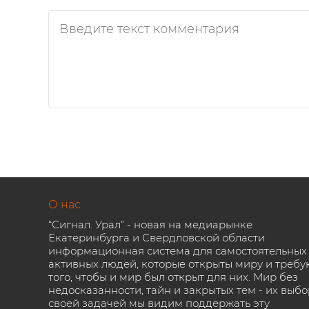
О нас
“Сигнал. Урал” - новая на медиарынке
Екатеринбурга и Свердловской области
информационная система для самостоятельных
активных людей, которые открыты миру и требу
того, чтобы и мир был открыт для них. Мир без
недосказанности, тайн и закрытых тем - их выбо
своей задачей мы видим поддержать эту