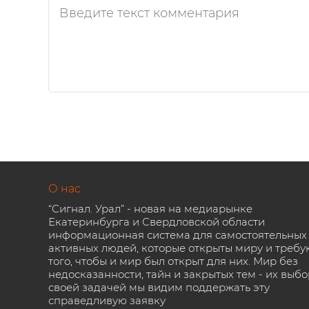
О нас
“Сигнал. Урал” - новая на медиарынке
Екатеринбурга и Свердловской области
информационная система для самостоятельных
активных людей, которые открыты миру и требу
того, чтобы и мир был открыт для них. Мир без
недосказанности, тайн и закрытых тем - их выбо
своей задачей мы видим поддержать эту
справедливую заявку