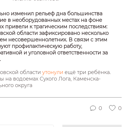
льно изменил рельеф дна большинства
ние в необорудованных местах на фоне
ых привели к трагическим последствиям:
вской области зафиксировано несколько
ием несовершеннолетних. В связи с этим
руют профилактическую работу,
тивной и уголовной ответственности за
.
ловской области
утонули
ещё три ребёнка.
 на водоемах Сухого Лога, Каменска-
ьного округа
0
0