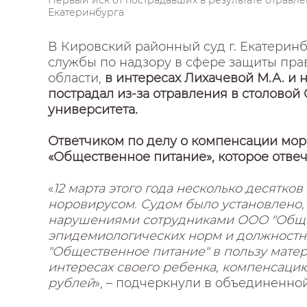
Первый иск от пострадавших в результате отравл
Екатеринбурга
В Кировский районный суд г. Екатерин
службы по надзору в сфере защиты пра
области,
в интересах Лихачевой М.А. и
пострадал из-за отравления в столово
университета.
Ответчиком по делу о компенсации мор
«Общественное питание», которое отве
«
12 марта этого года несколько десятко
норовирусом. Судом было установлено, 
нарушениями сотрудниками ООО "Общес
эпидемиологических норм и должностно
"Общественное питание" в пользу матер
интересах своего ребенка, компенсацию
рублей
», – подчеркнули в объединенно