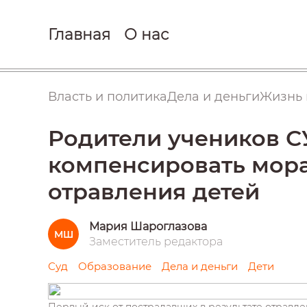
Главная
О нас
Власть и политика
Дела и деньги
Жизнь 
Родители учеников 
компенсировать мора
отравления детей
Мария Шароглазова
МШ
Заместитель редактора
Суд
Образование
Дела и деньги
Дети