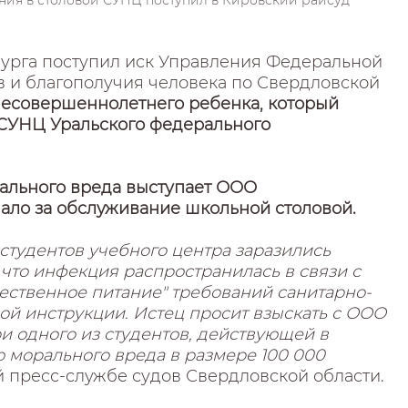
ения в столовой СУНЦ поступил в Кировский райсуд
бурга поступил иск Управления Федеральной
в и благополучия человека по Свердловской
 несовершеннолетнего ребенка, который
й СУНЦ Уральского федерального
ального вреда выступает ООО
чало за обслуживание школьной столовой.
в студентов учебного центра заразились
что инфекция распространилась в связи с
твенное питание" требований санитарно-
й инструкции. Истец просит взыскать с ООО
и одного из студентов, действующей в
 морального вреда в размере 100 000
й пресс-службе судов Свердловской области.