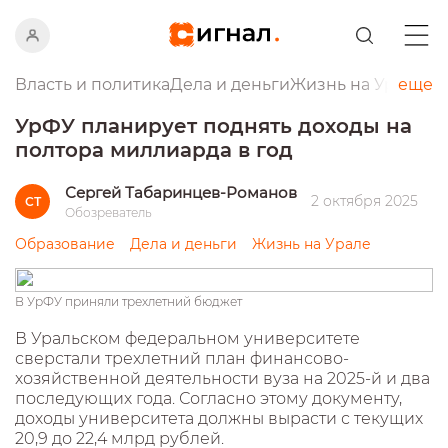
Власть и политика
Дела и деньги
Жизнь на Урале
еще
Пр
УрФУ планирует поднять доходы на
полтора миллиарда в год
Сергей Табаринцев-Романов
2 октября 2025
СТ
Обозреватель
Образование
Дела и деньги
Жизнь на Урале
В УрФУ приняли трехлетний бюджет
В Уральском федеральном университете
сверстали трехлетний план финансово-
хозяйственной деятельности вуза на 2025-й и два
последующих года. Согласно этому документу,
доходы университета должны вырасти с текущих
20,9 до 22,4 млрд рублей.