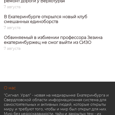
ремонт дороги у Верхотурья
7 августа
В Екатеринбурге открылся новый клуб
смешанных единоборств
7 августа
Обвиняемый в избиении профессора Зезина
екатеринбуржец не смог выйти из СИЗО
7 августа
О нас
“Сигнал. Урал” - новая на медиарынке Екатеринбурга и
Свердловской области информационная система для
самостоятельных и активных людей, которые открыты
миру и требуют того, чтобы и мир был открыт для них.
Мир без недосказанности, тайн и закрытых тем - их