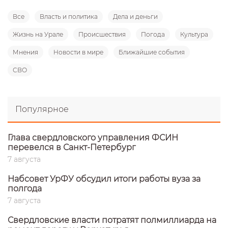
Все
Власть и политика
Дела и деньги
Жизнь на Урале
Происшествия
Погода
Культура
Мнения
Новости в мире
Ближайшие события
СВО
Популярное
Глава свердловского управления ФСИН
перевелся в Санкт-Петербург
7 августа
Набсовет УрФУ обсудил итоги работы вуза за
полгода
7 августа
Свердловские власти потратят полмиллиарда на