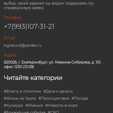
выбор, своей задачей мы видим поддержать эту
справедливую заявку
Телефон
+7(993)107-31-21
Email
signalural@yandex.ru
Адрес
620026, г. Екатеринбург, ул. Мамина-Сибиряка, д. 101,
офис 1230 (10.09)
Читайте категории
#
Власть и политика
#
Дела и деньги
#
Жизнь на Урале
#
Происшествия
#
Погода
#
Культура
#
Мнения
#
Новости в мире
#
Ближайшие события
#
СВО